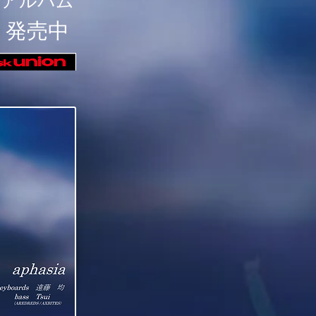
トアルバム
」
発売中