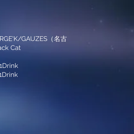
SURGE'K/GAUZES（名古
ck Cat
Drink
rink​