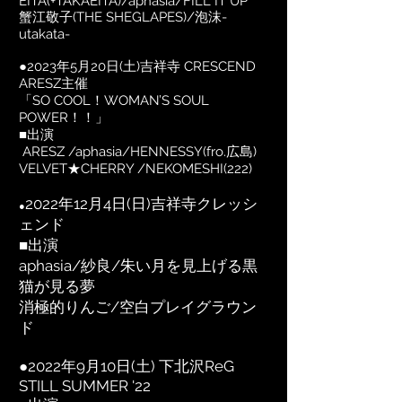
EITA(+TAKAEITA)/aphasia/FILL IT UP
蟹江敬子(THE SHEGLAPES)/泡沫-
utakata-
●2023年5月20日(土)吉祥寺 CRESCEND
ARESZ主催
「SO COOL！WOMAN’S SOUL
POWER！！」
■出演
ARESZ /aphasia/HENNESSY(fro.広島)
VELVET★CHERRY /NEKOMESHI(222)
2022年12月4日(日)吉祥寺クレッシ
●
ェンド
■出演
aphasia/紗良/朱い月を見上げる黒
猫が見る夢
​消極的りんご/空白プレイグラウン
ド
●
2022年9月10日(土) 下北沢ReG
STILL SUMMER '22