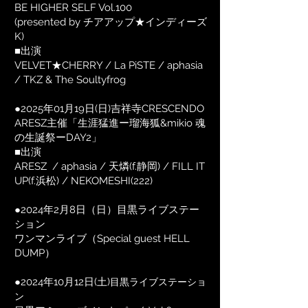
BE HIGHER SELF Vol.100
(presented by チアアップ★インディーズ
K)​
■出演
VELVET★CHERRY / La PiSTE / aphasia
/ TKZ & The Soultyfrog
●2025年01月19日(日)吉祥寺CRESCENDO
ARESZ主催「生涯猛進ー瑠海狐&mikio 魂
の生誕祭ーDAY2」
■出演
ARESZ / aphasia / 天燐(f.静岡) / FILL IT
UP(f.浜松) / NEKOMESHI(222)
●2024年2月8日（日）目黒ライブステー
ション
ワンマンライブ（Special guest HELL
DUMP）
●2024年10月12日(土)
目黒ライブステーショ
ン