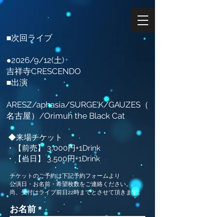
■次回ライブ
●2026/9/12(土)
吉祥寺CRESCENDO
■出演
ARESZ/aphasia/SURGE'K/GAUZES（
名古屋）/Orimuh the Black Cat
◆来場チケット
・【前売】 3,000円+1Drink
・【当日】 3,500円+1Drink​
チケットのご予約は下記予約フォームより
公演日・お名前・希望枚数をご連絡ください。
​尚、受付はライブ前日22時までとさせて頂きます。
お名前