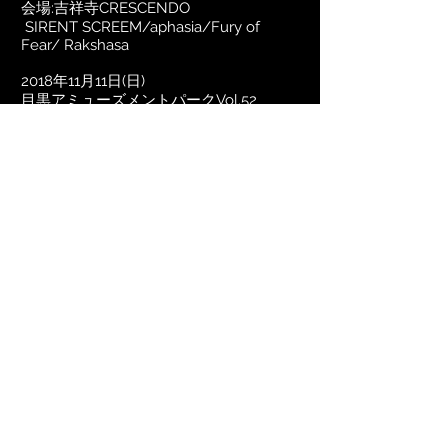
会場:吉祥寺CRESCENDO
SIRENT SCREEM/aphasia/Fury of
Fear/ Rakshasa
2018年11月11日(日)
目黒アミューズメントパークVol.52
会場:東京 目黒ライブステーション
AREDREDS／さかもとえいぞう／世界歌
謡大将
aphasia／絶対倶楽部／Cycrops／
Deathroll
2018年11月10日(土)
「上越鋼鉄の会」
会場:新潟 上越EARTH
AREDREDS／さかもとえいぞう
aphasia／BIRTHMARK／軒猿／The
Juggler
2
018年10月14日(日)
aphasia主催
「HEART HEAT LIVE!! vol.8」目黒LIVE
STATION
天憐(静岡)／Shiver of Frontier／ARDEN