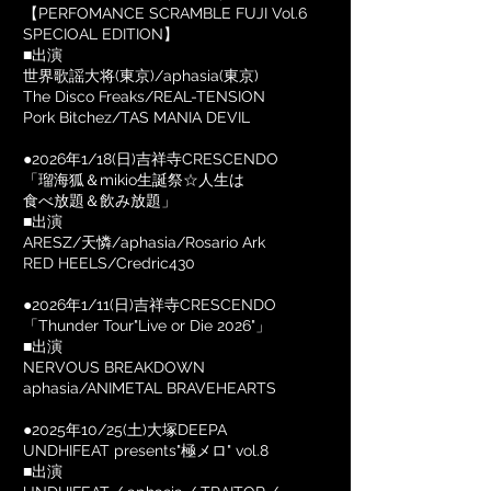
【PERFOMANCE SCRAMBLE FUJI Vol.6
SPECIOAL EDITION】
■出演
世界歌謡大将(東京)/aphasia(東京)
The Disco Freaks/REAL-TENSION
Pork Bitchez/TAS MANIA DEVIL
●2026年1/18(日)吉祥寺CRESCENDO
「瑠海狐＆mikio生誕祭☆人生は
食べ放題＆飲み放題」
■出演
ARESZ/天憐/aphasia/Rosario Ark
RED HEELS/Credric430
●2026年1/11(日)吉祥寺CRESCENDO
「Thunder Tour"Live or Die 2026"」
■出演
NERVOUS BREAKDOWN
aphasia/ANIMETAL BRAVEHEARTS
●2025年10/25(土)大塚DEEPA
UNDHIFEAT presents"極メロ" vol.8
​■出演