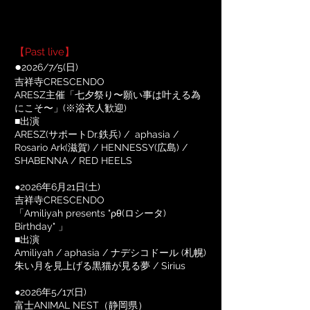
【Past live】
●
2026/7/5(日)
吉祥寺CRESCENDO
ARESZ主催「七夕祭り〜願い事は叶える為
にこそ〜」(※浴衣人歓迎)
■出演
ARESZ(サポートDr.鉄兵) / aphasia /
Rosario Ark(滋賀) / HENNESSY(広島) /
SHABENNA / RED HEELS
●2026年6月21日(土)
吉祥寺CRESCENDO
「Amiliyah presents "ρθ(ロシータ)
Birthday" 」
■出演
Amiliyah / aphasia / ナデシコドール (札幌)
朱い月を見上げる黒猫が見る夢 / Sirius
●2026年5/17(日)
富士ANIMAL NEST（静岡県）