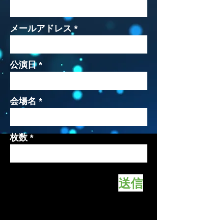
メールアドレス
公演日
会場名
枚数
送信