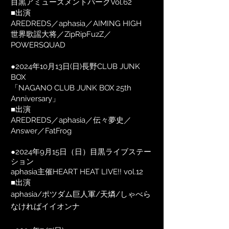
目黒アミューズメントパークVol.62
■出演
AREDREDS／aphasia／AIMING HIGH
世界歌謡大将／ZipRipFuzZ／
POWERSQUAD
●2024年10月13日(日)長野CLUB JUNK
BOX
「NAGANO CLUB JUNK BOX 25th
Anniversary」
​■出演
AREDREDS／aphasia／伝々夢史／
Answer／FatFrog
●2024年9月15日（日）目黒ライブステー
ション
aphasia主催HEART HEAT LIVE!! vol.12
■出演
aphasia/ポツダム巨人軍/天燐/しゃべら
なければイイオンナ