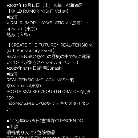
●2023年10月14日（土）京都 都雅都雅
【WILD RUMOR NIGHT Vol.19】
■
出演
VIRAL RUMOR ・AXXELATION（広島）・
aphasia（東京）
熱ゐ（広島）
【
CREATE THE FUTURE〜REAL-TENSION
30th Anniversary Event】
REAL-TENSION30年の歴史の中で特に縁深
いバンドが集うスペシャルイベント！
●
2023年
9/17(日)静岡Sunash
■出演
REAL-TENSION/
CLACK-NASH(東
京)/
aphasia(東京)
BOOTS WALKER/
FOURTH CRATCH/
乱波
250
inconel/
S.M.B.D/
Go5-T/
テキサスタイタン
Jr.
●
2023年
6/18(日)吉祥寺CRESCENDO
■出演
消極的りんご/危険物品