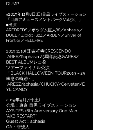
DUMP
2019
年12月8日(日)目黒ライブステーション
●
「目黒アミューズメントパークVol.58」」
​■出演
AREDREDS／ポツダム巨人軍／aphasia／
DUEL／ZipRipFuzZ／ARDEN／Shiver of
Frontier／HELLFIRE
2019.11.10
(日)吉祥寺CRESCENDO
ARESZ&aphasia 25周年記念&ARESZ
BEST ALBUMレコ発
ツアーファイナル公演
「BLACK HALLOWEEN TOUR2019～25
執念の軌跡～」
ARESZ/aphasia/CHUCKY/Cerveteri/E
YE CANDY
2019年9月7日(土)
会場：東京 目黒ライブステーション
AXBITES 16th Anniversary One Man
"AXB RESTART"
​​Guest Act：aphasia
OA：罪號人