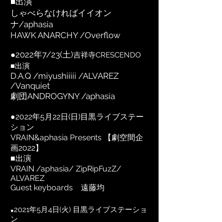
■出演
しゃべらなければイイオン
ナ/aphasia
HAWK ANARCHY /Overflow
●2022年7/23(土)
吉祥寺CRESCENDO
■出演
D.A.Q /miyushiiiii /ALVAREZ
/Vanquiet
劇団ANDROGYNY /aphasia
●
2022年5月22日(日)
目黒ライブステー
ション
VRAIN&aphasia Presents 【劇空間企
画2022】
■出演
VRAIN /aphasia/ ZipRipFuzZ/
ALVAREZ
Guest keyboards 遠藤均
2021年5月4日(火) 目黒ライブステーショ
●
ン